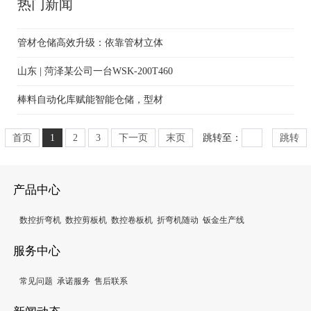
热门新闻
管材仓储高效升级：依靠管材立体
山东 | 菏泽某公司一台WSK-200T460
棒料自动化库赋能智能仓储，型材
首页
1
2
3
下一页
末页
跳转至：
跳转
产品中心
数控折弯机
数控剪板机
数控卷板机
折弯机随动
钣金生产线
服务中心
常见问题
承诺服务
售后联系