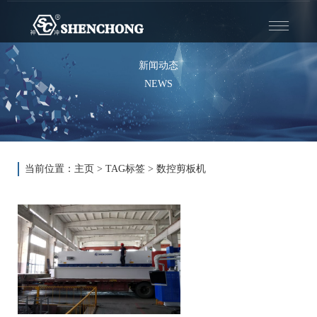
Toggle
——
——
——
navigatio
新闻动态
NEWS
当前位置：
主页
>
TAG标签
> 数控剪板机