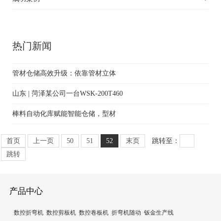
热门新闻
管材仓储高效升级：依靠管材立体
山东 | 菏泽某公司一台WSK-200T460
棒料自动化库赋能智能仓储，型材
首页
上一页
50
51
52
末页
跳转至：
跳转
产品中心
数控折弯机
数控剪板机
数控卷板机
折弯机随动
钣金生产线