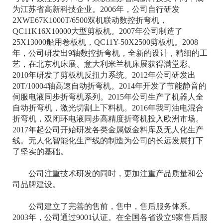
为江苏省高新科技企业。2006年，公司自行研发
2XWE67K1000T/6500双机联动数控折弯机，
QC11K16X10000大型剪板机。2007年公司制造了
25X13000船用卷板机，QC11Y-50X2500剪板机。2008
年，公司研发出9轴数控折弯机，全新的设计，精细的工
艺，在北京机床展、意大利米兰机床展获得满堂彩。
2010年研发了剪板机反扭力系统。2012年公司研发出
20T/10004轴高速自动折弯机。2014年开发了节能静音的
伺服电液同步折弯机系列。2015年公司生产了机器人全
自动折弯机，激光切割上下料机。2016年我司油电混合
折弯机，双闭环电液同步高精度折弯机投入欧洲市场。
2017年起公司开始研发各类金属钣金料库及无人化生产
线。无人化智能化生产线的制造为公司的长远发展打下
了坚实的基础。
公司注重技术研发的同时，更加注重产品质量和公
司品牌建设。
公司建立了完善的售前，售中，售后服务体系。
2003年，公司通过9001认证。在全国各省设立9家售后服