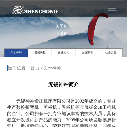
Toggle
——
——
——
navigatio
关于神冲
ABOUT
关于神冲
发展历程
企业文化
企业荣誉
社会公益
当前位置：
首页
>
关于神冲
无锡神冲简介
无锡神冲锻压机床有限公司是2002年成立的，专业
生产数控折弯机，剪板机，卷板机等金属板金加工机械
的企业。公司拥有一批专业知识丰富的技术人员，具备
独立开发设计新产品的能力。2005年公司研发触摸屏折
弯机，数控剪切中心，荣获江苏省高新科技奖，同年成